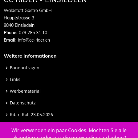
Waldstatt Gastro GmbH
Hauptstrasse 3
8840 Einsiedeln
Phone:
079 285 31 10
Email:
info@cc-rider.ch
Weitere Informationen
Bandanfragen
Links
Werbematerial
Datenschutz
Rib n Roll 23.05.2026
Rib n Roll 22.08.2026
Wir verwenden ein paar Cookies. Möchten Sie alle
akzeptieren oder nur die notwendigen erlauben?